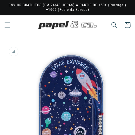
Saltar
ENVIOS GRATUITOS (EM 24/48 HORAS) A PARTIR DE +50€ (Portugal)
para o
+100€ (Resto da Europa)
conteúdo
Carrinho
Saltar para
a
informação
do produto