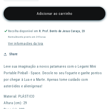
a
a
quantidade
quantidade
de
de
Adicionar ao carrinho
Jogo
Jogo
de
de
flipers
flipers
Recolha disponível em
R. Prof. Bento de Jesus Caraça, 23
LEGAMI
LEGAMI
Normalmente pronto em 24 horas
Mini
Mini
Pinball
Pinball
Ver informações da loja
-
-
Space
Space
Share
Leve sua imaginação a novos patamares com o Legami Mini
Portable Pinball - Space. Decole no seu foguete e ganhe pontos
por chegar à Lua e a Marte. Apenas tome cuidado com
asteróides e alienígenas!
Material: PLÁSTICO
Altura (cm): 29