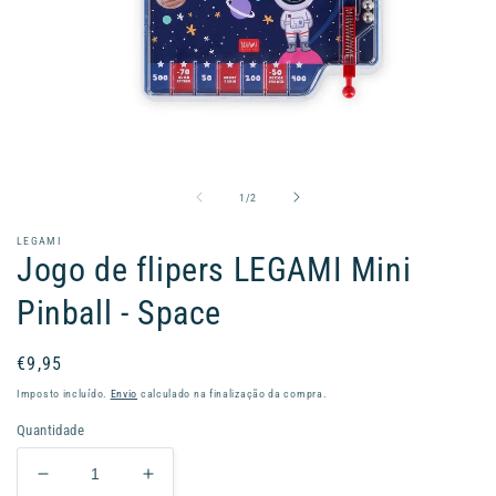
Abrir
conteúdo
multimédia
1
de
1
/
2
em
modal
LEGAMI
Jogo de flipers LEGAMI Mini
Pinball - Space
Preço
€9,95
normal
Imposto incluído.
Envio
calculado na finalização da compra.
Quantidade
Diminuir
Aumentar