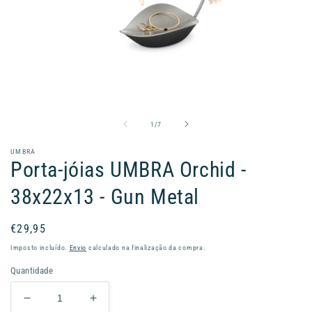
Abrir
conteúdo
multimédia
1
de
1
/
7
em
modal
UMBRA
Porta-jóias UMBRA Orchid -
38x22x13 - Gun Metal
Preço
€29,95
normal
Imposto incluído.
Envio
calculado na finalização da compra.
Quantidade
Diminuir
Aumentar