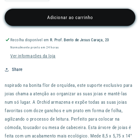
a
a
quantidade
quantidade
de
de
Adicionar ao carrinho
Porta-
Porta-
jóias
jóias
UMBRA
UMBRA
Recolha disponível em
R. Prof. Bento de Jesus Caraça, 23
Orchid
Orchid
Normalmente pronto em 24 horas
-
-
38x22x13
38x22x13
Ver informações da loja
-
-
Gun
Gun
Share
Metal
Metal
nspirado na bonita flor de orquídea, este suporte exclusivo para
joias chama a atenção ao organizar as suas joias e mantê-las
num só lugar. A Orchid armazena e expõe todas as suas joias
favoritas com doze ganchos e um prato em forma de folha,
agilizando o processo de leitura. Perfeito para colocar na
cómoda, toucador ou mesa de cabeceira. Esta árvore de joias é
feita com um acabamento mais ecológico. Mede 8,5 x 5,75 x 14"