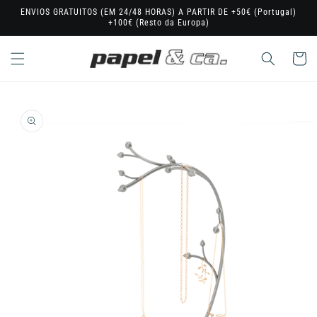
Saltar
ENVIOS GRATUITOS (EM 24/48 HORAS) A PARTIR DE +50€ (Portugal)
para o
+100€ (Resto da Europa)
conteúdo
Carrinho
Saltar para
a
informação
do produto