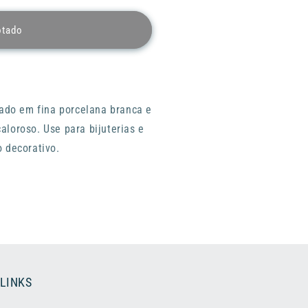
otado
pado em fina porcelana branca e
loroso. Use para bijuterias e
 decorativo.
 LINKS