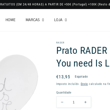
RATUITOS (EM 24/48 HORAS) A PARTIR DE +50€ (Portugal) +100€ (Resto d
HOME
MARCAS
LOJA
RADER
Prato RADER H
You need Is 
Preço
€13,95
Esgotado
normal
Imposto incluído.
Envio
calculado na fi
Quantidade
Diminuir
Aumentar
a
a