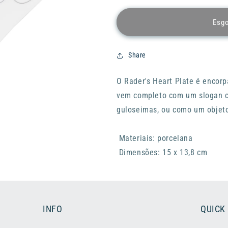
quantidade
quantidade
de
de
Esg
Prato
Prato
RADER
RADER
Heart
Heart
Share
-
-
All
All
O Rader's Heart Plate é encor
You
You
need
need
vem completo com um slogan ca
Is
Is
guloseimas, ou como um objeto
Love
Love
Materiais: porcelana
Dimensões: 15 x 13,8 cm
INFO
QUICK