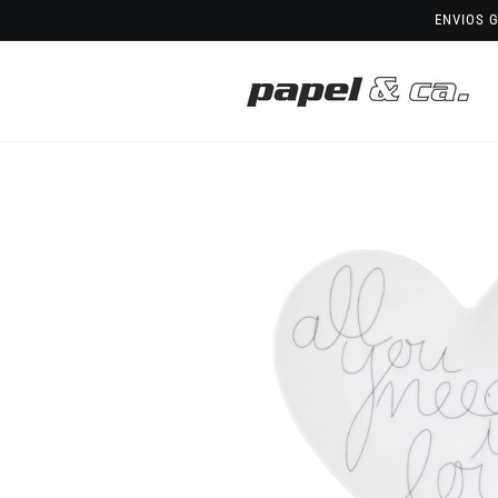
Saltar
ENVIOS G
para o
conteúdo
Saltar para
a
informação
do produto