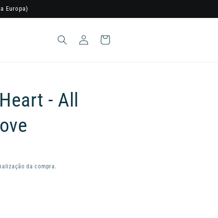
a Europa)
Iniciar
Carrinho
sessão
eart - All
Love
nalização da compra.