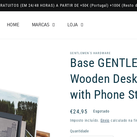
RATUITOS (EM 24/48 HORAS) A PARTIR DE +50€ (Portugal) +100€ (Resto d
HOME
MARCAS
LOJA
GENTLEMEN'S HARDWARE
Base GENTL
Wooden Desk
with Phone S
Preço
€24,95
Esgotado
normal
Imposto incluído.
Envio
calculado na fi
Quantidade