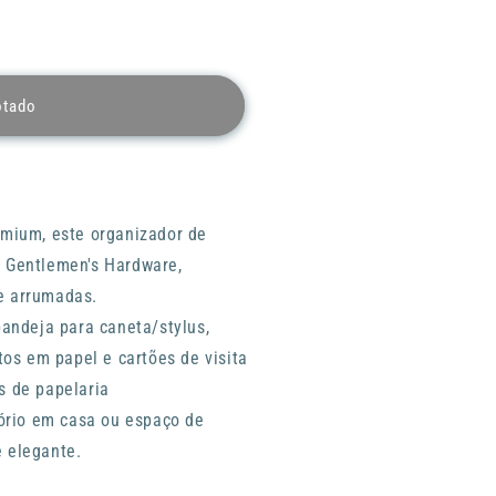
otado
N
emium, este
organizador de
 Gentlemen's Hardware,
e arrumadas.
bandeja para caneta/stylus,
s em papel e cartões de visita
s de papelaria
tório em casa ou espaço de
 elegante.