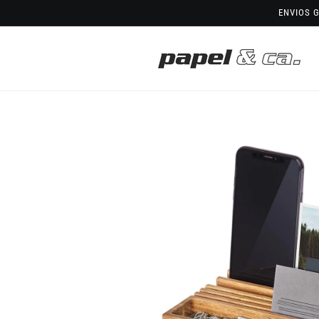
Saltar
ENVIOS G
para o
conteúdo
Saltar para
a
informação
do produto