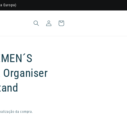
a Europa)
Iniciar
Carrinho
sessão
EMEN´S
 Organiser
tand
nalização da compra.