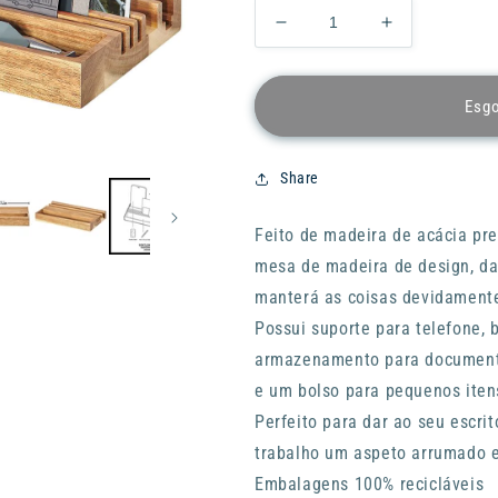
Diminuir
Aumentar
a
a
quantidade
quantidade
de
de
Esg
Base
Base
GENTLEMEN
GENTLEME
´S
´S
Share
Wooden
Wooden
Desk
Desk
Feito de madeira de acácia pr
Organiser
Organiser
with
with
mesa de madeira de design, da
Phone
Phone
manterá as coisas devidament
Stand
Stand
Possui suporte para telefone, 
armazenamento para documento
e um bolso para pequenos iten
Perfeito para dar ao seu escri
trabalho um aspeto arrumado e
Embalagens 100% recicláveis