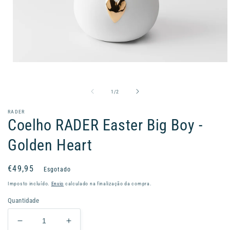
Abrir
conteúdo
multimédia
1
de
1
/
2
em
modal
RADER
Coelho RADER Easter Big Boy -
Golden Heart
Preço
€49,95
Esgotado
normal
Imposto incluído.
Envio
calculado na finalização da compra.
Quantidade
Diminuir
Aumentar