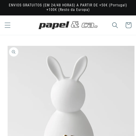
Saltar
ENVIOS GRATUITOS (EM 24/48 HORAS) A PARTIR DE +50€ (Portugal)
para o
+100€ (Resto da Europa)
conteúdo
Carrinho
Saltar para
a
informação
do produto