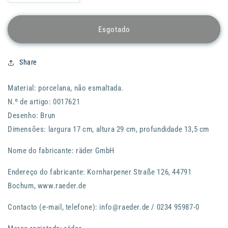
a
a
quantidade
quantidade
de
de
Esgotado
Coelho
Coelho
RADER
RADER
Easter
Easter
Share
Big
Big
Boy
Boy
Material: porcelana, não esmaltada.
-
-
Golden
Golden
N.º de artigo: 0017621
Heart
Heart
Desenho: Brun
Dimensões: largura 17 cm, altura 29 cm, profundidade 13,5 cm
Nome do fabricante: räder GmbH
Endereço do fabricante: Kornharpener Straße 126, 44791
Bochum, www.raeder.de
Contacto (e-mail, telefone): info@raeder.de / 0234 95987-0