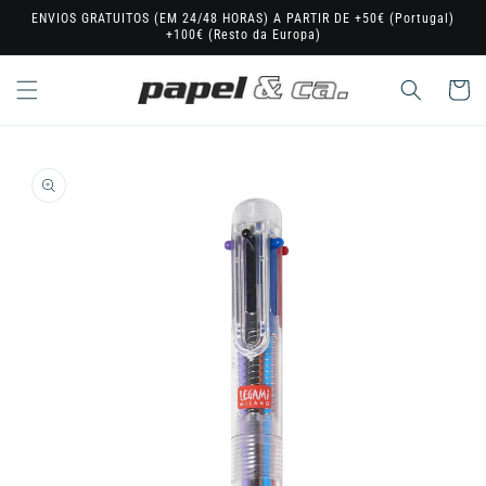
Saltar
ENVIOS GRATUITOS (EM 24/48 HORAS) A PARTIR DE +50€ (Portugal)
para o
+100€ (Resto da Europa)
conteúdo
Carrinho
Saltar para
a
informação
do produto