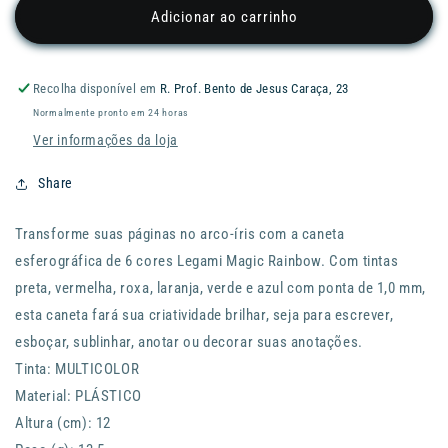
de
de
Adicionar ao carrinho
Esf.
Esf.
LEGAMI
LEGAMI
Magic
Magic
Recolha disponível em
R. Prof. Bento de Jesus Caraça, 23
Rainbow
Rainbow
Normalmente pronto em 24 horas
Six
Six
Ver informações da loja
Share
Transforme suas páginas no arco-íris com a caneta
esferográfica de 6 cores Legami Magic Rainbow. Com tintas
preta, vermelha, roxa, laranja, verde e azul com ponta de 1,0 mm,
esta caneta fará sua criatividade brilhar, seja para escrever,
esboçar, sublinhar, anotar ou decorar suas anotações.
Tinta: MULTICOLOR
Material: PLÁSTICO
Altura (cm): 12