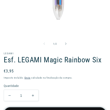
Abrir
conteúdo
multimédia
1
de
1
/
2
em
modal
LEGAMI
Esf. LEGAMI Magic Rainbow Six
Preço
€3,95
normal
Imposto incluído.
Envio
calculado na finalização da compra.
Quantidade
Diminuir
Aumentar
a
a
quantidade
quantidade