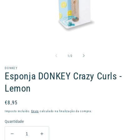
Abrir
conteúdo
multimédia
1
de
1
/
2
em
modal
DONKEY
Esponja DONKEY Crazy Curls -
Lemon
Preço
€8,95
normal
Imposto incluído.
Envio
calculado na finalização da compra.
Quantidade
Diminuir
Aumentar