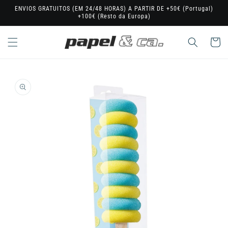
Saltar
ENVIOS GRATUITOS (EM 24/48 HORAS) A PARTIR DE +50€ (Portugal)
para o
+100€ (Resto da Europa)
conteúdo
Carrinho
Saltar para
a
informação
do produto