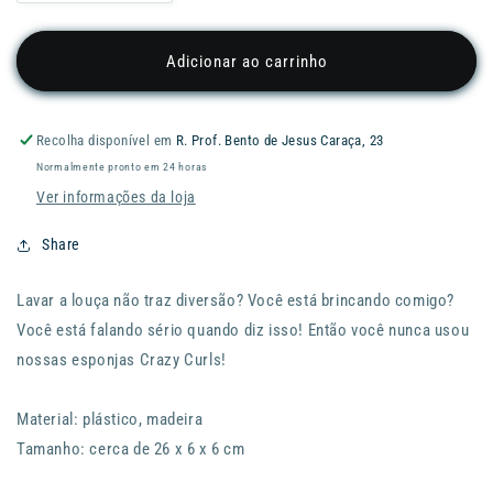
a
a
quantidade
quantidade
de
de
Adicionar ao carrinho
Esponja
Esponja
DONKEY
DONKEY
Crazy
Crazy
Recolha disponível em
R. Prof. Bento de Jesus Caraça, 23
Curls
Curls
Normalmente pronto em 24 horas
-
-
Lemon
Lemon
Ver informações da loja
Share
Lavar a louça não traz diversão? Você está brincando comigo?
Você está falando sério quando diz isso! Então você nunca usou
nossas esponjas Crazy Curls!
Material: plástico, madeira
Tamanho: cerca de 26 x 6 x 6 cm