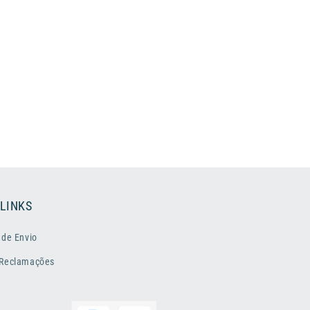
 LINKS
 de Envio
 Reclamações