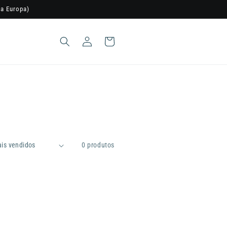
a Europa)
Iniciar
Carrinho
sessão
0 produtos