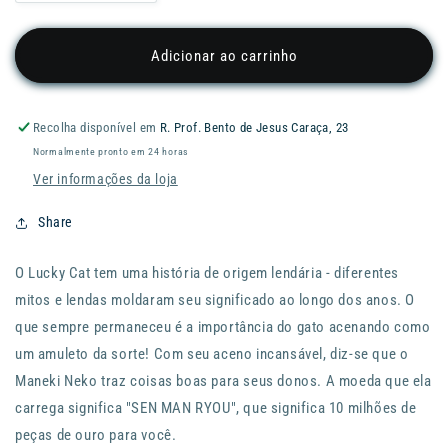
a
a
quantidade
quantidade
de
de
Adicionar ao carrinho
Gato
Gato
da
da
Sorte
Sorte
Recolha disponível em
R. Prof. Bento de Jesus Caraça, 23
Luck
Luck
Normalmente pronto em 24 horas
Cat
Cat
Classic
Classic
Ver informações da loja
-
-
Pink
Pink
Share
O Lucky Cat tem uma história de origem lendária - diferentes
mitos e lendas moldaram seu significado ao longo dos anos.
O
que sempre permaneceu é a importância do gato acenando como
um amuleto da sorte!
Com seu aceno incansável, diz-se que o
Maneki Neko traz coisas boas para seus donos.
A moeda que ela
carrega significa "SEN MAN RYOU", que significa 10 milhões de
peças de ouro para você.