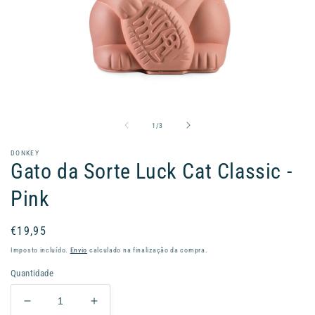
Abrir
conteúdo
multimédia
1
de
1
/
3
em
modal
DONKEY
Gato da Sorte Luck Cat Classic -
Pink
Preço
€19,95
normal
Imposto incluído.
Envio
calculado na finalização da compra.
Quantidade
Diminuir
Aumentar