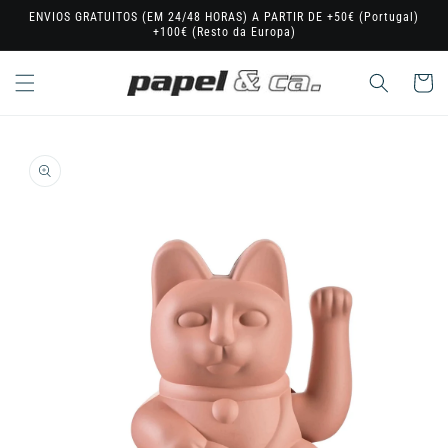
Saltar
ENVIOS GRATUITOS (EM 24/48 HORAS) A PARTIR DE +50€ (Portugal)
para o
+100€ (Resto da Europa)
conteúdo
Carrinho
Saltar para
a
informação
do produto