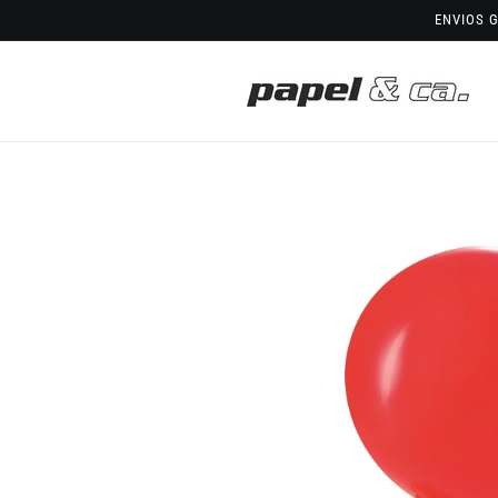
Saltar
ENVIOS G
para o
conteúdo
Saltar para
a
informação
do produto