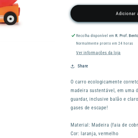
quantidade
quantidade
de
de
Adicionar 
Jogo
Jogo
DONKEY
DONKEY
Balloon
Balloon
Recolha disponível em
R. Prof. Bent
Racer
Racer
Normalmente pronto em 24 horas
-
-
Orangestar
Orangestar
Ver informações da loja
Share
O carro ecologicamente correto
madeira sustentável, em uma 
guardar, inclusive balão e cl
gases de escape!
Material: Madeira (faia de cobre
Cor: laranja, vermelho