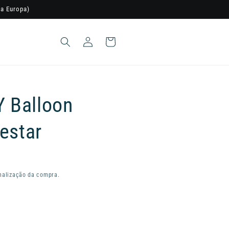
a Europa)
Iniciar
Carrinho
sessão
 Balloon
estar
nalização da compra.