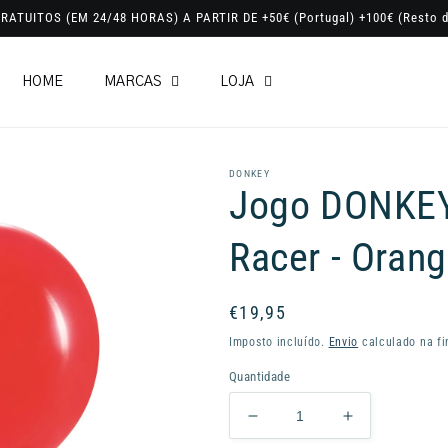
RATUITOS (EM 24/48 HORAS) A PARTIR DE +50€ (Portugal) +100€ (Resto d
HOME
MARCAS
LOJA
DONKEY
Jogo DONKEY
Racer - Orang
Preço
€19,95
normal
Imposto incluído.
Envio
calculado na fi
Quantidade
Diminuir
Aumentar
a
a