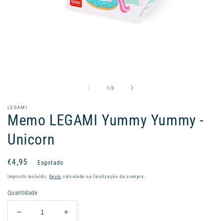
Abrir
conteúdo
multimédia
1
de
1
/
3
em
modal
LEGAMI
Memo LEGAMI Yummy Yummy -
Unicorn
Preço
€4,95
Esgotado
normal
Imposto incluído.
Envio
calculado na finalização da compra.
Quantidade
Diminuir
Aumentar