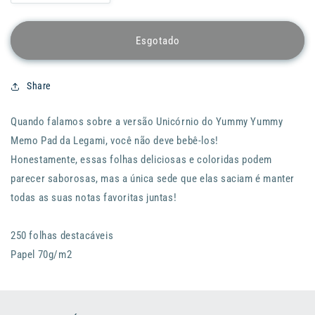
a
a
quantidade
quantidade
de
de
Esgotado
Memo
Memo
LEGAMI
LEGAMI
Yummy
Yummy
Share
Yummy
Yummy
-
-
Quando falamos sobre a versão Unicórnio do Yummy Yummy
Unicorn
Unicorn
Memo Pad da Legami, você não deve bebê-los!
Honestamente, essas folhas deliciosas e coloridas podem
parecer saborosas, mas a única sede que elas saciam é manter
todas as suas notas favoritas juntas!
250 folhas destacáveis
Papel 70g/m2