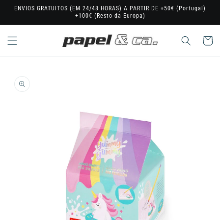
Saltar
ENVIOS GRATUITOS (EM 24/48 HORAS) A PARTIR DE +50€ (Portugal)
para o
+100€ (Resto da Europa)
conteúdo
Carrinho
Saltar para
a
informação
do produto