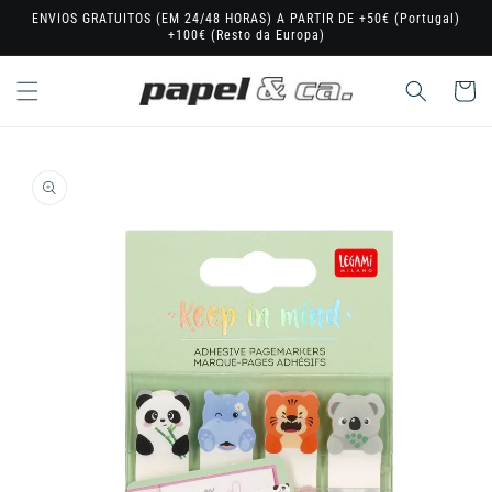
Saltar
ENVIOS GRATUITOS (EM 24/48 HORAS) A PARTIR DE +50€ (Portugal)
para o
+100€ (Resto da Europa)
conteúdo
Carrinho
Saltar para
a
informação
do produto