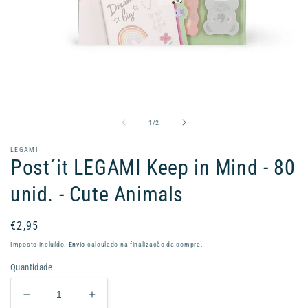
Abrir
conteúdo
multimédia
1
de
1
/
2
em
modal
LEGAMI
Post´it LEGAMI Keep in Mind - 80
unid. - Cute Animals
Preço
€2,95
normal
Imposto incluído.
Envio
calculado na finalização da compra.
Quantidade
Diminuir
Aumentar