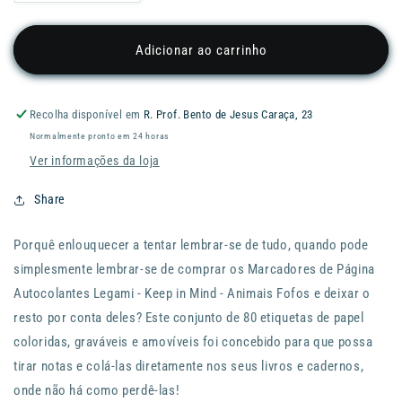
a
a
quantidade
quantidade
de
de
Adicionar ao carrinho
Post
Post
´it
´it
LEGAMI
LEGAMI
Recolha disponível em
R. Prof. Bento de Jesus Caraça, 23
Keep
Keep
Normalmente pronto em 24 horas
in
in
Mind
Mind
Ver informações da loja
-
-
80
80
Share
unid.
unid.
-
-
Porquê enlouquecer a tentar lembrar-se de tudo, quando pode
Cute
Cute
simplesmente lembrar-se de comprar os Marcadores de Página
Animals
Animals
Autocolantes Legami - Keep in Mind - Animais Fofos e deixar o
resto por conta deles? Este conjunto de 80 etiquetas de papel
coloridas, graváveis e amovíveis foi concebido para que possa
tirar notas e colá-las diretamente nos seus livros e cadernos,
onde não há como perdê-las!