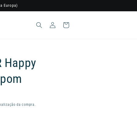
a Europa)
Iniciar
Carrinho
sessão
R Happy
mpom
nalização da compra.