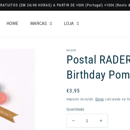
RATUITOS (EM 24/48 HORAS) A PARTIR DE +50€ (Portugal) +100€ (Resto d
HOME
MARCAS
LOJA
RADER
Postal RADE
Birthday Po
Preço
€3,95
normal
Imposto incluído.
Envio
calculado na fi
Quantidade
Diminuir
Aumentar
a
a