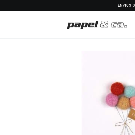
Saltar
ENVIOS G
para o
conteúdo
Saltar para
a
informação
do produto