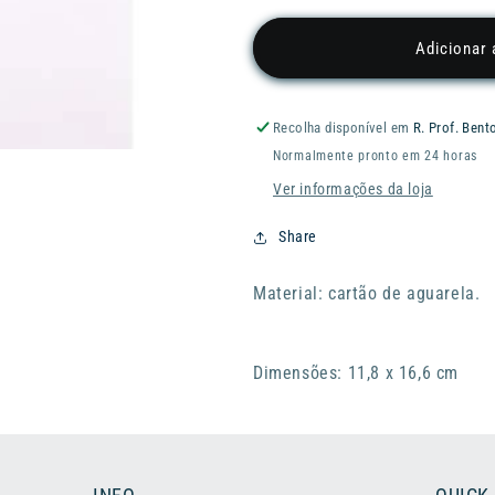
quantidade
quantidade
de
de
Adicionar 
Postal
Postal
RADER
RADER
Happy
Happy
Recolha disponível em
R. Prof. Bent
Birthday
Birthday
Normalmente pronto em 24 horas
Pompom
Pompom
Ver informações da loja
Share
Material: cartão de aguarela.
Dimensões: 11,8 x 16,6 cm