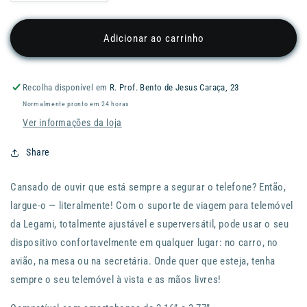
a
a
quantidade
quantidade
de
de
Adicionar ao carrinho
Suporte
Suporte
p/
p/
telemóvel
telemóvel
Recolha disponível em
R. Prof. Bento de Jesus Caraça, 23
LEGAMI
LEGAMI
Normalmente pronto em 24 horas
Travel
Travel
Phone
Phone
Ver informações da loja
Holder
Holder
Share
Cansado de ouvir que está sempre a segurar o telefone? Então,
largue-o — literalmente! Com o suporte de viagem para telemóvel
da Legami, totalmente ajustável e superversátil, pode usar o seu
dispositivo confortavelmente em qualquer lugar: no carro, no
avião, na mesa ou na secretária. Onde quer que esteja, tenha
sempre o seu telemóvel à vista e as mãos livres!