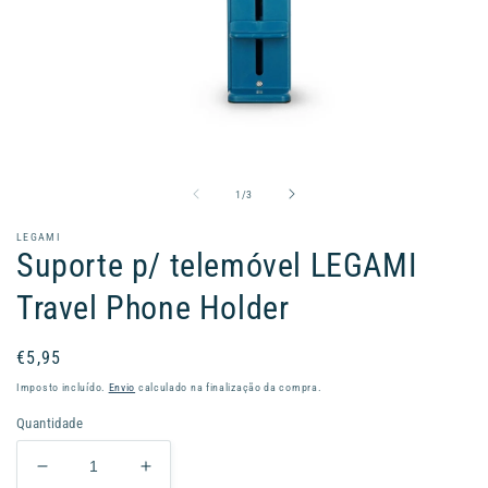
Abrir
conteúdo
multimédia
1
de
1
/
3
em
modal
LEGAMI
Suporte p/ telemóvel LEGAMI
Travel Phone Holder
Preço
€5,95
normal
Imposto incluído.
Envio
calculado na finalização da compra.
Quantidade
Diminuir
Aumentar