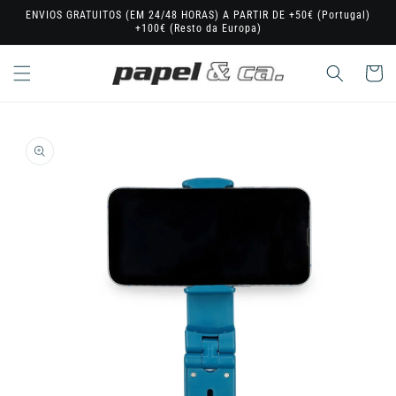
Saltar
ENVIOS GRATUITOS (EM 24/48 HORAS) A PARTIR DE +50€ (Portugal)
para o
+100€ (Resto da Europa)
conteúdo
Carrinho
Saltar para
a
informação
do produto