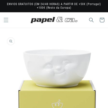
Saltar
ENVIOS GRATUITOS (EM 24/48 HORAS) A PARTIR DE +50€ (Portugal)
para o
+100€ (Resto da Europa)
conteúdo
Carrinho
Saltar para
a
informação
do produto