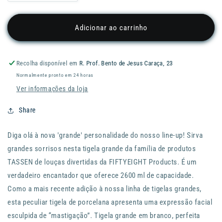
a
a
quantidade
quantidade
de
de
Adicionar ao carrinho
Tijela
Tijela
TASSEN
TASSEN
Big
Big
Recolha disponível em
R. Prof. Bento de Jesus Caraça, 23
Bowl
Bowl
Normalmente pronto em 24 horas
-
-
2600
2600
Ver informações da loja
ml
ml
-
-
Share
White
White
Diga olá à nova 'grande' personalidade do nosso line-up! Sirva
grandes sorrisos nesta tigela grande da família de produtos
TASSEN de louças divertidas da FIFTYEIGHT Products. É um
verdadeiro encantador que oferece 2600 ml de capacidade.
Como a mais recente adição à nossa linha de tigelas grandes,
esta peculiar tigela de porcelana apresenta uma expressão facial
esculpida de “mastigação”. Tigela grande em branco, perfeita