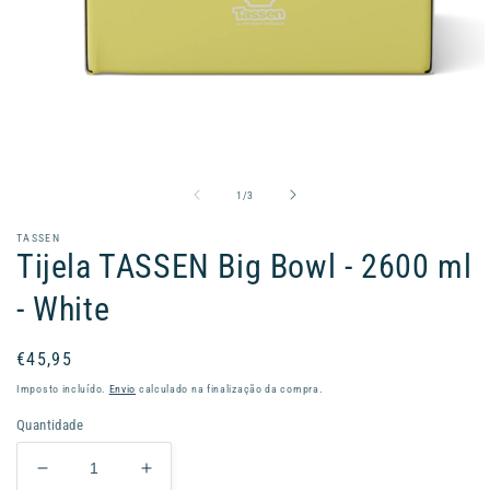
Abrir
conteúdo
multimédia
1
de
1
/
3
em
modal
TASSEN
Tijela TASSEN Big Bowl - 2600 ml
- White
Preço
€45,95
normal
Imposto incluído.
Envio
calculado na finalização da compra.
Quantidade
Diminuir
Aumentar